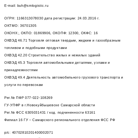
E-mail: buh@smlogistic.ru
ОГРН: 1166313078030 дата регистрации: 24.03.2016 г.
ОКТМО: 36701305
ОКОНХ:, ОКПО: 01869906, ОКОПФ: 12300, ОКФС: 16
ОКВЭД 46.71 Торговля оптовая твердым, жидким и газообразным
топливом и подобными продуктами
ОКВЭД 42.20 Строительство жилых и нежилых зданий
ОКВЭД 45.3 Торговля автомобильными деталями, узлами и
принадлежностями
ОКВЭД 49.4 Деятельность автомобильного грузового транспорта и
услуги по перевозкам
Рег.№ ПФР 077-022-108269
ГУ-УПФР в г.Новокуйбышевске Самарской области
Рег.№ ФСС 6305031431 / код. подчиненности 63161
Филиал 16 ГУ – Самарского регионального отделения ФСС РФ
р/с: 40702810201400002071