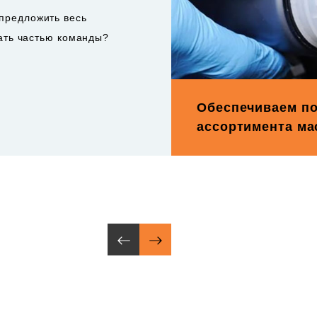
предложить весь
тать частью команды?
Обеспечиваем по
ассортимента ма