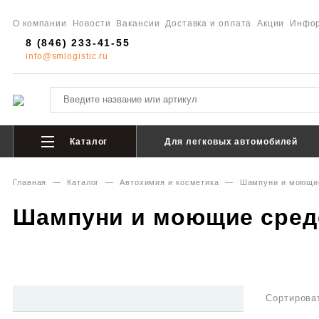
О компании
Новости
Вакансии
Доставка и оплата
Акции
Инфо
8 (846) 233-41-55
info@smlogistic.ru
Каталог
Для легковых автомобилей
Главная
—
Каталог
—
Автохимия и косметика
—
Шампуни и моющие
Шампуни и моющие сред
Сортирова