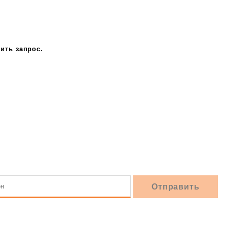
ить запрос.
8 (846) 233-41-55
10.00 — 22.00