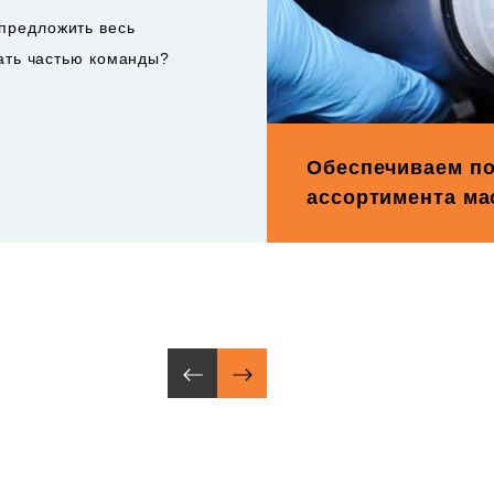
предложить весь
тать частью команды?
Обеспечиваем по
ассортимента ма