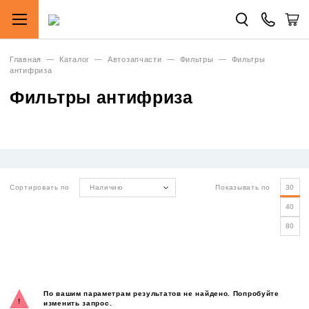
Главная
—
Каталог
—
Автозапчасти
—
Фильтры
—
Фильтры
антифриза
Фильтры антифриза
Сортировать по
Наличию
Показывать по
30
40
80
По вашим параметрам результатов не найдено. Попробуйте
изменить запрос.