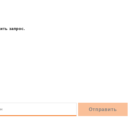
ить запрос.
8 (846) 233-41-55
10.00 — 22.00