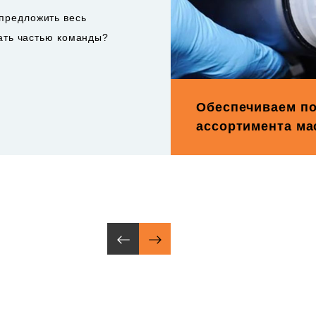
предложить весь
тать частью команды?
Обеспечиваем по
ассортимента ма